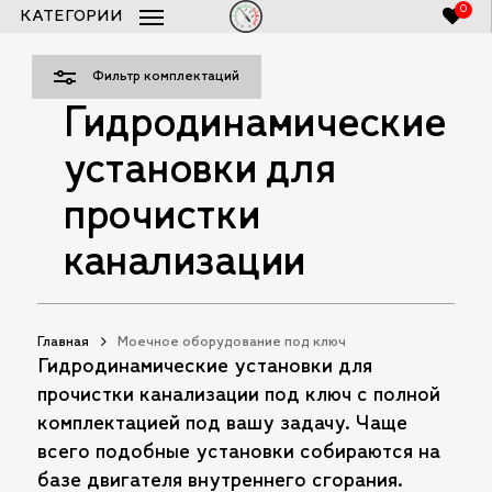
Skip
0
КАТЕГОРИИ
Закры
to
Список заказов 250bar.ru
Close
Фильт
Cart
main
Фильтр комплектаций
content
Гидродинамические
установки для
прочистки
канализации
Главная
Моечное оборудование под ключ
Гидродинамические установки для
прочистки канализации под ключ с полной
комплектацией под вашу задачу. Чаще
всего подобные установки собираются на
базе двигателя внутреннего сгорания.