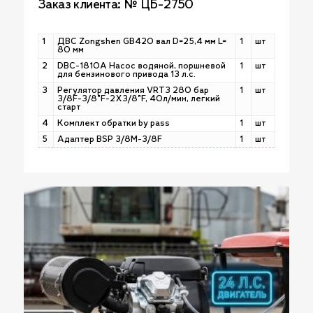
Заказ клиента: № ЦБ-2750
1
ДВС Zongshen GB420 вал D=25,4 мм L=
1
шт
80 мм
2
DBC-1810A Насос водяной, поршневой
1
шт
для бензинового привода 13 л.с.
3
Регулятор давления VRT3 280 бар
1
шт
3/8F-3/8"F-2X3/8"F, 40л/мин, легкий
старт
4
Комплект обратки by pass
1
шт
5
Адаптер BSP 3/8M-3/8F
1
шт