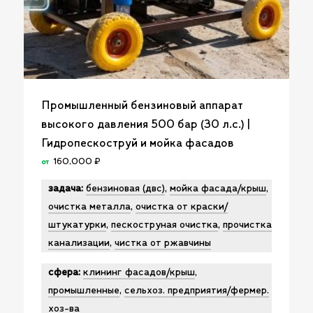
Промышленный бензиновый аппарат
высокого давления 500 бар (30 л.с.) |
Гидропескоструй и мойка фасадов
160,000
₽
от
задача:
бензиновая (двс)
,
мойка фасада/крыш
,
очистка металла
,
очистка от краски/
штукатурки
,
пескоструная очистка
,
прочистка
канализации
,
чистка от ржавчины
сфера:
клининг фасадов/крыш
,
промышленные
,
сельхоз. предприятия/фермер.
хоз-ва