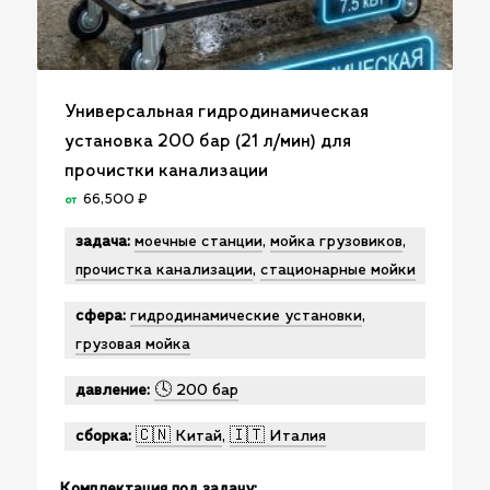
Универсальная гидродинамическая
установка 200 бар (21 л/мин) для
прочистки канализации
66,500
₽
от
задача:
моечные станции
,
мойка грузовиков
,
прочистка канализации
,
стационарные мойки
сфера:
гидродинамические установки
,
грузовая мойка
давление:
🕓 200 бар
сборка:
🇨🇳 Китай
,
🇮🇹 Италия
Комплектация под задачу: