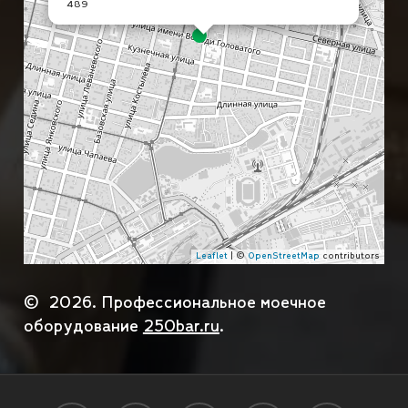
489
Leaflet
| ©
OpenStreetMap
contributors
©
2026
. Профессиональное моечное
оборудование
250bar.ru
.
Подытог:
0
₽
Доставка (выберите город и способ доставки):