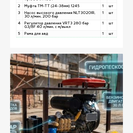
2
Муфта TM-TT (24-38мм) 1245
1
шт
3
Насос высокого давления NLT3020IR,
1
шт
30 л/мин, 200 бар
4
Регулятор давления VRT3 280 бар
1
шт
G3/8F 40 л/мин, с м/выкл
5
Рама для авд
1
шт