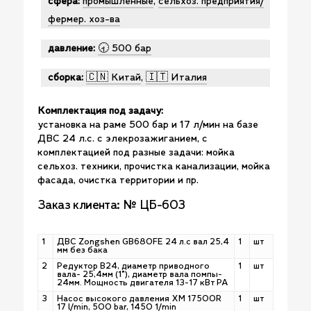
сфера:
промышленные
,
сельхоз. предприятия/
фермер. хоз-ва
давление:
🕣 500 бар
сборка:
🇨🇳 Китай
,
🇮🇹 Италия
Комплектация под задачу:
установка на раме 500 бар и 17 л/мин на базе
ДВС 24 л.с. с элекрозажиганием, с
комплектацией под разные задачи: мойка
сельхоз. техники, прочистка канализации, мойка
фасада, очистка территории и пр.
Заказ клиента: № ЦБ-603
1
ДВС Zongshen GB680FE 24 л.с вал 25,4
1
шт
мм без бака
2
Редуктор B24, диаметр приводного
1
шт
вала- 25,4мм (1"), диаметр вала помпы-
24мм. Мощность двигателя 13-17 кВт РА
3
Насос высокого давления ХM 17500R
1
шт
17 l/min, 500 bar, 1450 1/min