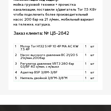
мойка грузовой техники + прочистка
канализации, поставили э/двигатель Tor 7,5 КВт
чтобы подключить более производительный
насос 200 бар на 21 л/мин., мобильный вариант
на тележке, катушка.
Заказ клиента: № ЦБ-2842
1
Мотор Tor H132 S HP 10 4P MA AC KW
1
шт
7.5 4P
2
Насос высокого давления ВС 21/20 S
1
шт
21л/мин,200бар
3
Регулятор давления VRT3 280 бар
1
шт
G3/8F 40 л/мин, с м/выкл
4
Адаптер BSP 3/8M-3/8F
1
шт
5
Ниппель двойной 3/8"М-3/8"М
1
шт