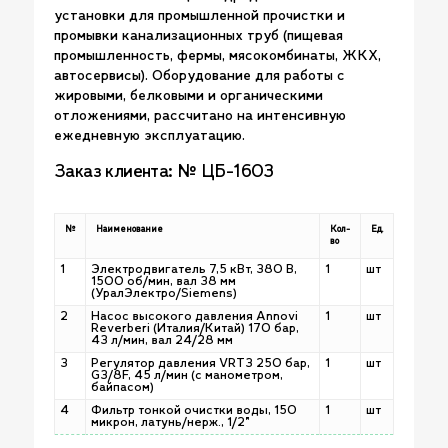
установки для промышленной прочистки и
промывки канализационных труб (пищевая
промышленность, фермы, мясокомбинаты, ЖКХ,
автосервисы). Оборудование для работы с
жировыми, белковыми и органическими
отложениями, рассчитано на интенсивную
ежедневную эксплуатацию.
Заказ клиента: № ЦБ-1603
№
Наименование
Кол-
Ед.
во
1
Электродвигатель 7,5 кВт, 380 В,
1
шт
1500 об/мин, вал 38 мм
(УралЭлектро/Siemens)
2
Насос высокого давления Annovi
1
шт
Reverberi (Италия/Китай) 170 бар,
43 л/мин, вал 24/28 мм
3
Регулятор давления VRT3 250 бар,
1
шт
G3/8F, 45 л/мин (с манометром,
байпасом)
4
Фильтр тонкой очистки воды, 150
1
шт
микрон, латунь/нерж., 1/2"