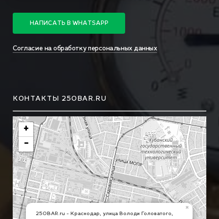
Н
А
П
И
С
А
Т
Ь
В
W
H
A
T
S
A
P
P
Согласие на обработку персональных данных
КОНТАКТЫ 250BAR.RU
+
−
×
250BAR.ru - Краснодар, улица Володи Головатого,