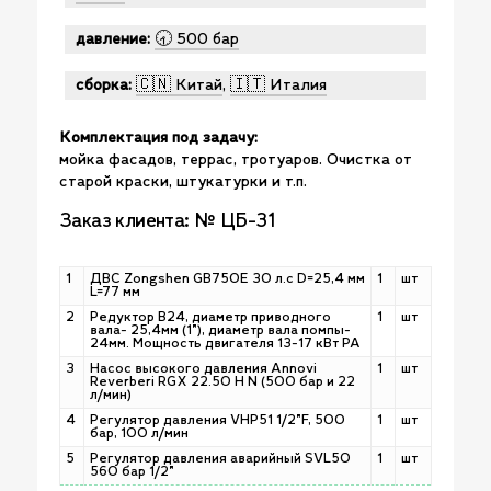
давление:
🕣 500 бар
сборка:
🇨🇳 Китай
,
🇮🇹 Италия
Комплектация под задачу:
мойка фасадов, террас, тротуаров. Очистка от
старой краски, штукатурки и т.п.
Заказ клиента: № ЦБ-31
1
ДВС Zongshen GB750E 30 л.с D=25,4 мм
1
шт
L=77 мм
2
Редуктор B24, диаметр приводного
1
шт
вала- 25,4мм (1"), диаметр вала помпы-
24мм. Мощность двигателя 13-17 кВт РА
3
Насос высокого давления Annovi
1
шт
Reverberi RGX 22.50 H N (500 бар и 22
л/мин)
4
Регулятор давления VHP51 1/2"F, 500
1
шт
бар, 100 л/мин
5
Регулятор давления аварийный SVL50
1
шт
560 бар 1/2"