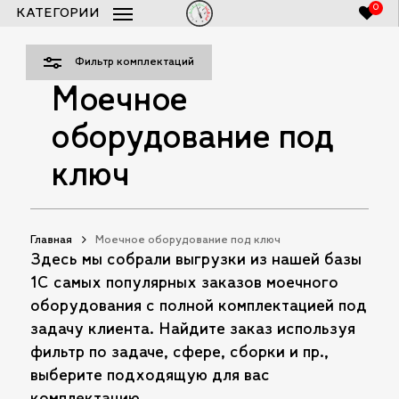
Skip
0
КАТЕГОРИИ
Закры
to
Список заказов 250bar.ru
Close
Фильт
Cart
main
Фильтр комплектаций
content
Моечное
оборудование под
ключ
Главная
Моечное оборудование под ключ
Здесь мы собрали выгрузки из нашей базы
1С самых популярных заказов моечного
оборудования с полной комплектацией под
задачу клиента. Найдите заказ используя
фильтр по задаче, сфере, сборки и пр.,
выберите подходящую для вас