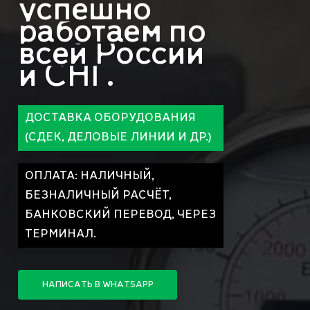
успешно
работаем
по
всей
России
и
СНГ.
ДОСТАВКА ОБОРУДОВАНИЯ
(СДЕК, ДЕЛОВЫЕ ЛИНИИ И ДР.)
ОПЛАТА: НАЛИЧНЫЙ,
БЕЗНАЛИЧНЫЙ РАСЧЁТ,
БАНКОВСКИЙ ПЕРЕВОД, ЧЕРЕЗ
ТЕРМИНАЛ.
Н
А
П
И
С
А
Т
Ь
В
W
H
A
T
S
A
P
P