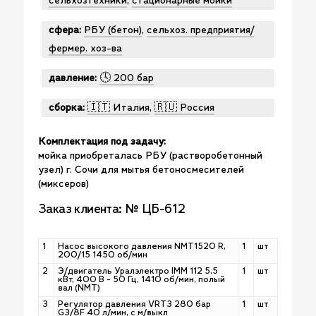
сельхозтехники
,
стационарные мойки
сфера:
РБУ (бетон)
,
сельхоз. предприятия/
фермер. хоз-ва
давление:
🕓 200 бар
сборка:
🇮🇹 Италия
,
🇷🇺 Россия
Комплектация под задачу:
мойка приобреталась РБУ (растворобетонный
узел) г. Сочи для мытья бетоносмесителей
(миксеров)
Заказ клиента: № ЦБ-612
1
Насос высокого давления NMT1520 R,
1
шт
200/15 1450 об/мин
2
Э/двигатель Уралэлектро IMM 112 5,5
1
шт
кВт, 400 В - 50 Гц, 1410 об/мин, полый
вал (NMT)
3
Регулятор давления VRT3 280 бар
1
шт
G3/8F 40 л/мин, с м/выкл