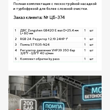
Полная комплектация с пескоструйной насадкой
и турбофрезой для более сложной очистки.
Заказ клиента: № ЦБ-374
1
ДВС Zongshen GB420 E вал D=25,4 мм
1
шт
L= 80 мм
2
RGB 24. Редуктор 1:2,19 24HP 1"
1
шт
3
Помпа ST1535-N24
1
шт
4
Регулятор давления VHP39 350 бар
1
шт
3/8"F -3/8"F 40 л/мин
5
Комплект обратки by pass
1
шт