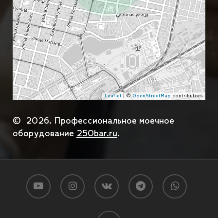
Leaflet
| ©
OpenStreetMap
contributors
©
2026
. Профессиональное моечное
оборудование
250bar.ru
.
Подытог:
0
₽
Доставка (выберите город и способ доставки):
youtube
instagram
vk
telegram
whatsapp
СДЭК
Яндекс
Почта
ПЭК
КИТ
phone