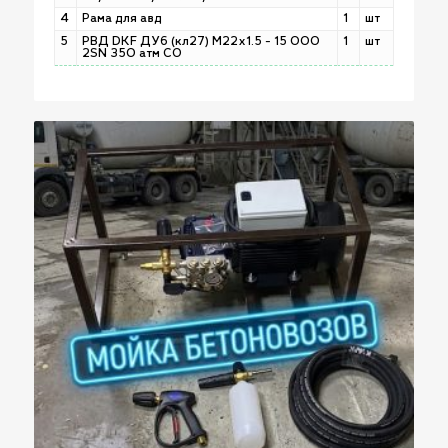
4
Рама для авд
1
шт
5
РВД DKF ДУ6 (кл27) М22х1.5 - 15 000
1
шт
2SN 350 атм СО