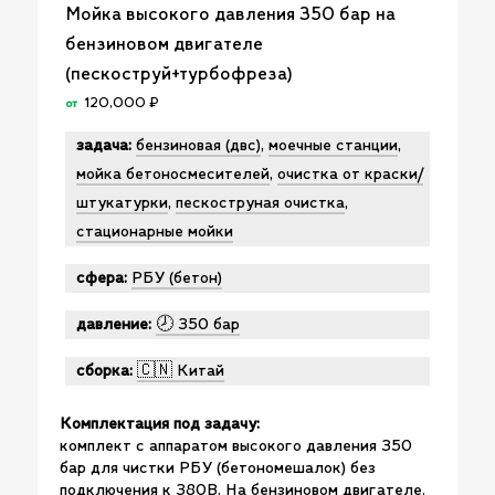
Мойка высокого давления 350 бар на
бензиновом двигателе
(пескоструй+турбофреза)
120,000
₽
от
задача:
бензиновая (двс)
,
моечные станции
,
мойка бетоносмесителей
,
очистка от краски/
штукатурки
,
пескоструная очистка
,
стационарные мойки
сфера:
РБУ (бетон)
давление:
🕗 350 бар
сборка:
🇨🇳 Китай
Комплектация под задачу:
комплект с аппаратом высокого давления 350
бар для чистки РБУ (бетономешалок) без
подключения к 380В. На бензиновом двигателе.