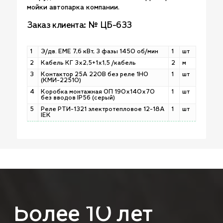
мойки автопарка компании.
Заказ клиента: № ЦБ-633
1
Э/дв. EME 7,6 кВт, 3 фазы 1450 об/мин
1
шт
2
Кабель КГ 3х2,5+1х1,5 /кабель
2
м
3
Контактор 25А 220В без реле 1НО
1
шт
(КМИ-22510)
4
Коробка монтажная ОП 190х140х70
1
шт
без вводов IP56 (серый)
5
Реле РТИ-1321 электротепловое 12-18А
1
шт
IEK
Более
10
лет