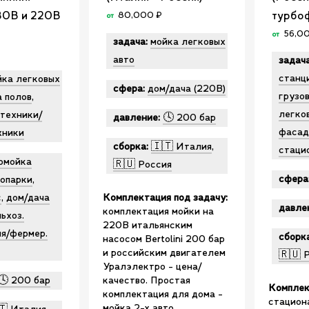
80В и 220В
турбо
80,000
₽
от
)
56,0
от
задача:
мойка легковых
авто
задача
станц
йка легковых
сфера:
дом/дача (220В)
грузо
а полов
,
легко
цтехники/
давление:
🕓 200 бар
фасад
хники
сборка:
🇮🇹 Италия
,
стаци
омойка
🇷🇺 Россия
сфера
топарки
,
с
,
дом/дача
Комплектация под задачу:
давле
комплектация мойки на
ьхоз.
220В итальянским
ия/фермер.
сборка
насосом Bertolini 200 бар
и российским двигателем
🇷🇺 
Уралэлектро - цена/
🕓 200 бар
качество. Простая
Комплек
комплектация для дома -
стацион
мойка 2-х авто.