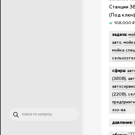
Станции 3
(Под ключ
108,000
₽
от
задача:
мо
авто
,
мойк
мойка спе
сельхозте
сфера:
авт
(380В)
,
ав
автосерви
(220В)
,
сел
предприят
хоз-ва
Поиск
товаров
давление: