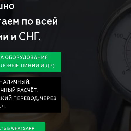
шно
таем
по
всей
ии
и
СНГ.
А ОБОРУДОВАНИЯ
ЕЛОВЫЕ ЛИНИИ И ДР.)
 НАЛИЧНЫЙ,
ЧНЫЙ РАСЧЁТ,
КИЙ ПЕРЕВОД, ЧЕРЕЗ
Л.
А
Т
Ь
В
W
H
A
T
S
A
P
P