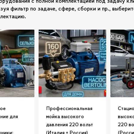
орудования с полной комплектацией под задачу кл
ьзуя фильтр по задаче, сфере, сборки и пр., выбер
плектацию.
ое
Профессиональная
Стацио
ние для
мойка высокого
высоко
давления 220 вольт
220 во
хники:
(Италия + Россия)
(Росси