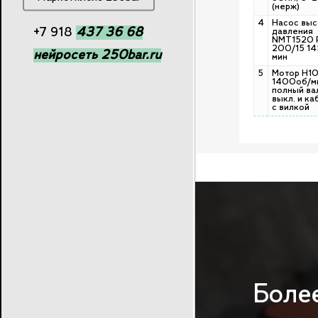
(нерж)
4
Насос выс
Позвонить
+7 918
437 36 68
давления
NMT1520 
200/15 14
нейросеть 250bar.ru
мин
5
Мотор Н10
1400об/м
полный вал
выкл. и к
с вилкой
Боле