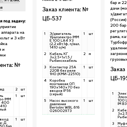
🇹 Италия
,
бар и 2
ия
дачи (мо
Заказ клиента: №
э/двига
ЦБ-537
(Россия)
 под задачу:
200 бар 
дприятие
регулят
 аппарата на
1
Э/двигатель
1
шт
рама, ка
Уралэлектро IMM
вольт и 3 кВт
E 100 LA4 У3
Турбофр
ойка
(2,2 кВт,1ф, п/вал,
1410 о/м)
удалени
я и
загрязн
2
Кабель КГ
2
м
ики
3х2,5+1х1,5 /
грузовых
Рыбинсккабель
иента: №
3
Контактор 25А
1
шт
Заказ
220В без реле
1НО (КМИ-22510)
ЦБ-19
4
Коробка
1
шт
монтажная ОП
190х140х70 без
авд
2
шт
вводов IP56
1
Элек
(серый)
ль
1
шт
Элко
ро IMM
100 
5
Насос высокого
1
шт
т, 400
IM B3
давления
 1410
Bertolini WBL 816
олый
2
Кабе
026002973
3х2,5
Рыби
 вход
1
шт
ш; Д
3
Муфт
50 бар