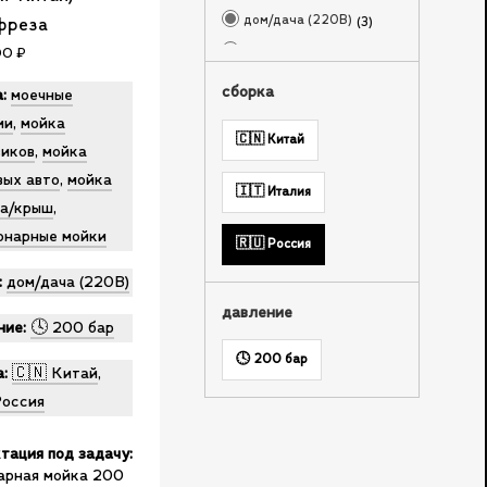
дом/дача (220В)
фреза
3
клининг
00
₽
1
МСО/посты
2
сборка
:
моечные
самообслуживания
ии
,
мойка
🇨🇳 Китай
сельхоз.
3
виков
,
мойка
предприятия/
вых авто
,
мойка
🇮🇹 Италия
фермер. хоз-ва
а/крыш
,
онарные мойки
🇷🇺 Россия
:
дом/дача (220В)
давление
ние:
🕓 200 бар
🕓 200 бар
:
🇨🇳 Китай
,
Россия
тация под задачу:
арная мойка 200