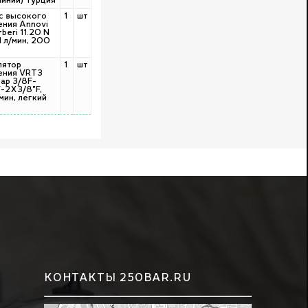
миний) Турция
с высокого
1
шт
ения Annovi
beri 11.20 N
1 л/мин, 200
лятор
1
шт
ения VRT3
бар 3/8F-
F-2X3/8"F,
мин, легкий
КОНТАКТЫ 250BAR.RU