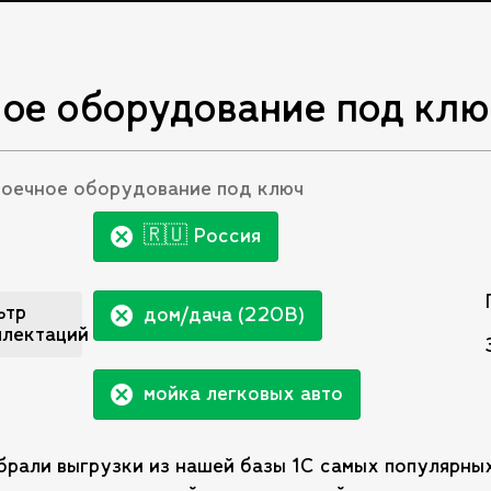
Список зака
ое оборудование под клю
оечное оборудование под ключ
🇷🇺 Россия
ьтр
дом/дача (220В)
плектаций
мойка легковых авто
брали выгрузки из нашей базы 1С самых популярны