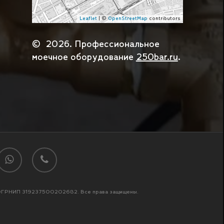
Leaflet
| ©
OpenStreetMap
contributors
©
2026
. Профессиональное
моечное оборудование
250bar.ru
.
0
₽
те город и способ доставки):
Почта
ПЭК
КИТ
Деловые Линии
Энергия
hatsapp
phone
Подтвердить заказ
ОГРНИП 319237500202682. Все права защищены.
работку персональных данных