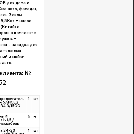
20В для дома и
йка авто, фасада),
тель Элком
 5,5Квт + насос
(Китай) с
ором, в комплекте
тушка. +
еза - насадка для
я тяжелых
ений и мойки
 авто.
 клиента: №
52
тродвигатель
1
шт
м 5АИСЕ2
LB4 3/1500
ль КГ
6
м
+1х1,5 /
нсккабель
а 24-28
1
шт