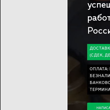
успе
рабо
Росс
ДОСТАВК
(СДЕК, Д
ОПЛАТА:
БЕЗНАЛИ
БАНКОВС
ТЕРМИНА
Н
А
П
И
С