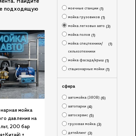
иента. Найдите
ите подходящую
моечные станции
1
мойка грузовиков
1
мойка легковых авто
3
мойка полов
1
мойка спецтехники/
1
сельхозтехники
мойка фасада/крыш
1
стационарные мойки
1
сфера
автомойка (380В)
6
автопарки
4
нарная мойка
автосервис
5
го давления на
грузовая мойка
3
льт, 200 бар
детейлинг
3
я+Китай) +