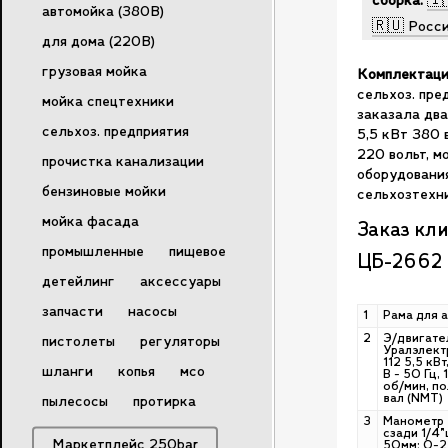
сборка:
🇮
автомойка (380В)
🇷🇺 Росс
для дома (220В)
грузовая мойка
Комплектация
сельхоз. пре
мойка спецтехники
заказала два
сельхоз. предприятия
5,5 кВт 380 
220 вольт, м
прочистка канализации
оборудовани
бензиновые мойки
сельхозтехн
мойка фасада
Заказ кл
промышленные
пищевое
ЦБ-2662
детейлинг
аксессуары
запчасти
насосы
1
Рама для 
2
Э/двигате
пистолеты
регуляторы
Уралэлект
112 5,5 кВ
шланги
копья
мсо
В - 50 Гц,
об/мин, п
вал (NMT)
пылесосы
протирка
3
Манометр
сзади 1/4"
Маркетплейс 250bar
50мм; 0-2