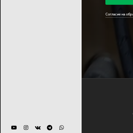
Согласие на обр
youtube
instagram
vk
telegram
whatsapp