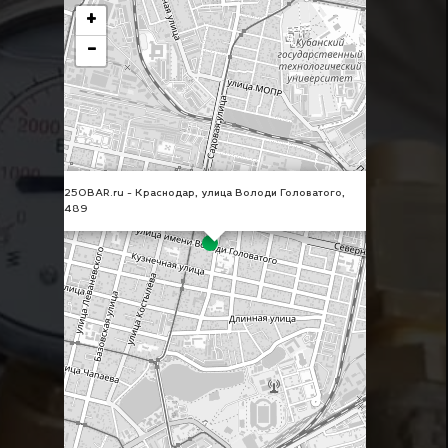
+
−
×
250BAR.ru - Краснодар, улица Володи Головатого,
489