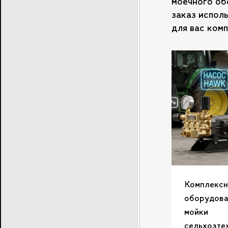
моечного об
заказ испол
для вас ком
Комплексн
оборудова
мойки
сельхозте