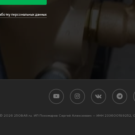
аботку персональных данных
Подытог:
Доставка (выбери
СДЭК
Яндекс
youtube
instagram
vk
telegram
w
© 2026 250BAR.ru. ИП Пономарев Сергей Алексеевич — ИНН 233600189252, 
Согласие на об