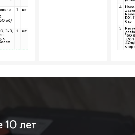
(алю
4
Насо
окого
1
шт
давл
Rever
R,
DX, 1
50 об/
бар
5
Регу
0, 3кВ,
1
шт
давл
ин,
160 
, с
3/8"
абелем
40л/
старт
е
10
лет