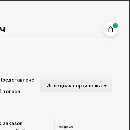
зов 250bar.ru
Close
Cart
ч
0
Представлено
Исходная сортировка
3 товара
х заказов
задача