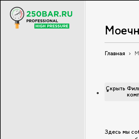
Skip
to
main
Моечн
content
Главная
М
Скрыть
Фил
ком
Здесь мы со