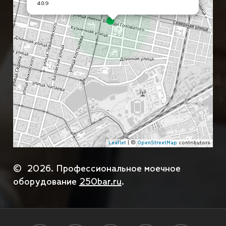
489
Leaflet
| ©
OpenStreetMap
contributors
©
2026
. Профессиональное моечное
оборудование
250bar.ru
.
Подытог:
0
₽
Доставка (выберите город и способ доставки):