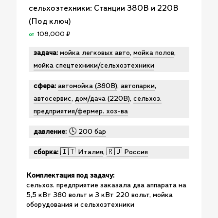
сельхозтехники: Станции 380В и 220В
(Под ключ)
108,000
₽
от
задача:
мойка легковых авто
,
мойка полов
,
мойка спецтехники/сельхозтехники
сфера:
автомойка (380В)
,
автопарки
,
автосервис
,
дом/дача (220В)
,
сельхоз.
предприятия/фермер. хоз-ва
давление:
🕓 200 бар
сборка:
🇮🇹 Италия
,
🇷🇺 Россия
Комплектация под задачу:
сельхоз. предприятие заказала два аппарата на
5,5 кВт 380 вольт и 3 кВт 220 вольт, мойка
оборудования и сельхозтехники