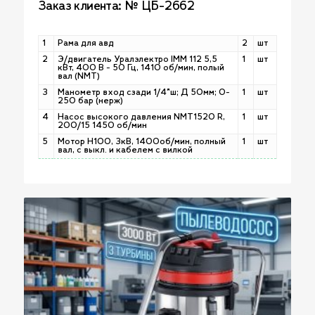
Заказ клиента: № ЦБ-2662
1
Рама для авд
2
шт
2
Э/двигатель Уралэлектро IMM 112 5,5
1
шт
кВт, 400 В - 50 Гц, 1410 об/мин, полый
вал (NMT)
3
Манометр вход сзади 1/4"ш; Д 50мм; 0-
1
шт
250 бар (нерж)
4
Насос высокого давления NMT1520 R,
1
шт
200/15 1450 об/мин
5
Мотор Н100, 3кВ, 1400об/мин, полный
1
шт
вал, с выкл. и кабелем с вилкой