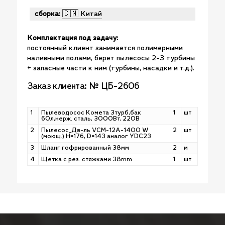
сборка:
🇨🇳 Китай
Комплектация под задачу:
постоянный клиент занимается полимерными
наливными полами, берет пылесосы 2-3 турбины
+ запасные части к ним (турбины, насадки и т.д.).
Заказ клиента: № ЦБ-2606
1
Пылеводосос Комета 3турб,бак
1
шт
60л,нерж. сталь, 3000Вт, 220В
2
Пылесос_Дв-ль VCM-12A-1400 W
2
шт
(моющ.) H=176, D=143 аналог YDC23
3
Шланг гофрированный 38мм
2
м
4
Щетка с рез. стяжками 38mm
1
шт