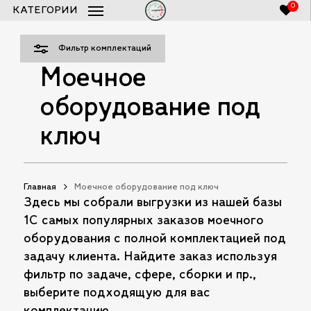
Skip
0
КАТЕГОРИИ
Закры
to
Список заказов 250bar.ru
Close
Фильт
Cart
main
Фильтр комплектаций
content
Моечное
оборудование под
ключ
Главная
Моечное оборудование под ключ
Здесь мы собрали выгрузки из нашей базы
1С самых популярных заказов моечного
оборудования с полной комплектацией под
задачу клиента. Найдите заказ используя
фильтр по задаче, сфере, сборки и пр.,
выберите подходящую для вас