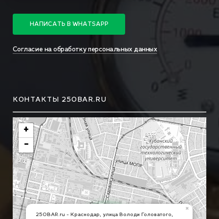
Н
А
П
И
С
А
Т
Ь
В
W
H
A
T
S
A
P
P
Согласие на обработку персональных данных
КОНТАКТЫ 250BAR.RU
+
−
×
250BAR.ru - Краснодар, улица Володи Головатого,