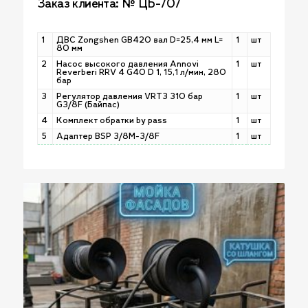
Заказ клиента: № ЦБ-707
1
ДВС Zongshen GB420 вал D=25,4 мм L=
1
шт
80 мм
2
Насос высокого давления Annovi
1
шт
Reverberi RRV 4 G40 D 1, 15,1 л/мин, 280
бар
3
Регулятор давления VRT3 310 бар
1
шт
G3/8F (Байпас)
4
Комплект обратки by pass
1
шт
5
Адаптер BSP 3/8M-3/8F
1
шт