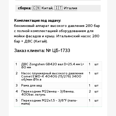
сборка:
🇨🇳 Китай
,
🇮🇹 Италия
Комплектация под задачу:
бензиновый аппарат высокого давления 280 бар
с полной комплектацией оборудованием для
мойки фасадов и крыш. Итальянский насос 280
бар + ДВС (Китай).
Заказ клиента: № ЦБ-1733
1
ДВС Zongshen GB420 вал D=25,4 мм L=
1
шт
80 мм
2
Насос плунжерный высокого давления
1
шт
Comet EWD-K 4040G (15/276) 3400
об/мин Ø1п.в
3
Рама для авд
1
шт
4
Переходник М22внеш - 3/8внеш,
2
шт
400bar, латунь
5
Переходник М22х1,5 - 3/8"F (папа-
1
шт
мама)