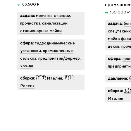
промышлен
66,500
₽
от
160,000
₽
от
задача:
моечные станции
,
прочистка канализации
,
задача:
бен
стационарные мойки
спецтехник
мойка фас
сфера:
гидродинамические
цехов
,
проч
установки
,
промышленные
,
сельхоз. предприятия/фермер.
сфера:
про
хоз-ва
предприяти
сборка:
🇮🇹 Италия
,
🇷🇺
давление:
Россия
сборка:
🇨
Италия