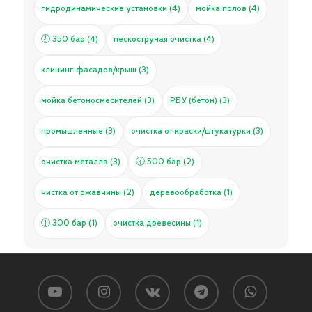
гидродинамические установки (4)
мойка полов (4)
🕗 350 бар (4)
пескоструная очистка (4)
клининг фасадов/крыш (3)
мойка бетоносмесителей (3)
РБУ (бетон) (3)
промышленные (3)
очистка от краски/штукатурки (3)
очистка металла (3)
🕣 500 бар (2)
чистка от ржавчины (2)
деревообработка (1)
🕧 300 бар (1)
очистка древесины (1)
Подытог:
0
₽
Доставка (выберите город и способ доставки):
youtube
instagram
vk
telegram
whatsapp