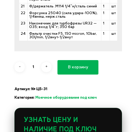
21
Ф/держатель .M114 1/4″н/сталь синий
1
шт
22
Форсунка 25040 (сила удара-100%),
1
шт
1/4внеш, нерж.сталь
23
Наконечник для турбофрезы UR32 —
1
шт
035; вход 1/4″г; 350 бар
24
Фильтр очистки F5, 150 micron, 10bar,
1
шт
30l/min, 1/2внут-1/2внут
В корзину
Артикул:
№ ЦБ-31
Категория:
Моечное оборудование под ключ
УЗНАТЬ ЦЕНУ И
НАЛИЧИЕ ПОД КЛЮЧ