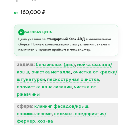
160,000
₽
от
БАЗОВАЯ ЦЕНА
Цена указана за
стандартный блок АВД
в минимальной
сборке. Полную комплектацию с актуальными ценами и
наличием отправим прайсом в мессенджер.
задача:
бензиновая (двс)
,
мойка фасада/
крыш
,
очистка металла
,
очистка от краски/
штукатурки
,
пескоструная очистка
,
прочистка канализации
,
чистка от
ржавчины
сфера:
клининг фасадов/крыш
,
промышленные
,
сельхоз. предприятия/
фермер. хоз-ва