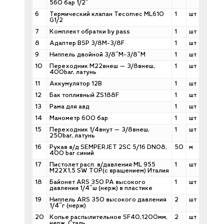
560 бар 1/2″
6
Термический клапан Tecomec ML610
1
шт
G1/2
7
Комплект обратки by pass
1
шт
8
Адаптер BSP 3/8M-3/8F
1
шт
9
Ниппель двойной 3/8″М-3/8″М
1
шт
10
Переходник М22внеш — 3/8внеш,
1
шт
400bar, латунь
11
Аккумулятор 12В
1
шт
12
Бак топливный ZS188F
1
шт
13
Рама для авд
1
шт
14
Манометр 600 бар
1
шт
15
Переходник 1/4внут — 3/8внеш,
1
шт
250bar, латунь
16
Рукав в/д SEMPERJET 2SC 5/16 DN08,
50
м
400 bar синий
17
Пистолет расп. в/давления ML 955
1
шт
M22X1,5 SW TOP(с вращением) Италия
18
Байонет ARS 350 PA высокого
1
шт
давления 1/4″ш (нерж) в пластике
19
Ниппель ARS 350 высокого давления
2
шт
1/4″г (нерж)
20
Копье распылительное SF40,1200мм,
2
шт
нерж. Сталь