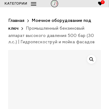
Skip
0
КАТЕГОРИИ
to
Список заказов 250bar.ru
Close
Cart
main
Главная
Моечное оборудование под
content
ключ
Промышленный бензиновый
аппарат высокого давления 500 бар (30
л.с.) | Гидропескоструй и мойка фасадов