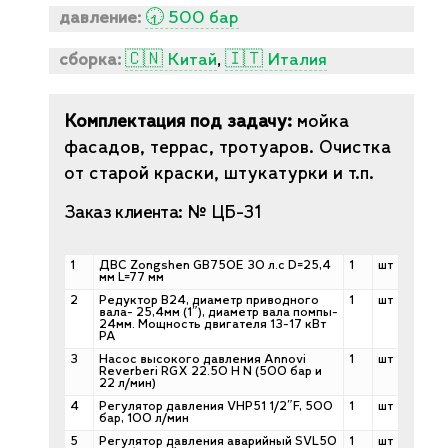
давление:
🕣 500 бар
сборка:
🇨🇳 Китай
,
🇮🇹 Италия
Комплектация под задачу:
мойка
фасадов, террас, тротуаров. Очистка
от старой краски, штукатурки и т.п.
Заказ клиента: № ЦБ-31
1
ДВС Zongshen GB750E 30 л.с D=25,4
1
шт
мм L=77 мм
2
Редуктор B24, диаметр приводного
1
шт
вала- 25,4мм (1″), диаметр вала помпы-
24мм. Мощность двигателя 13-17 кВт
РА
3
Насос высокого давления Annovi
1
шт
Reverberi RGX 22.50 H N (500 бар и
22 л/мин)
4
Регулятор давления VHP51 1/2″F, 500
1
шт
бар, 100 л/мин
5
Регулятор давления аварийный SVL50
1
шт