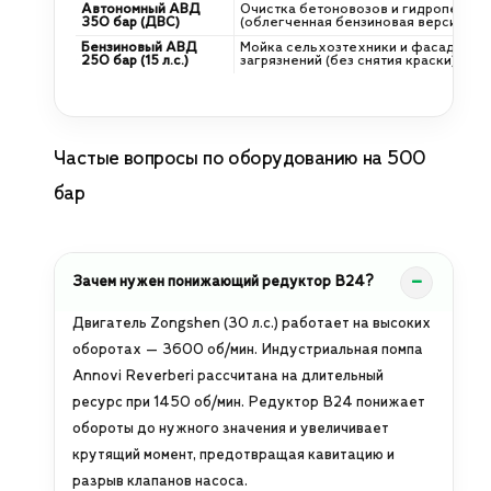
Автономный АВД
Очистка бетоновозов и гидропескос
350 бар (ДВС)
(облегченная бензиновая версия).
Бензиновый АВД
Мойка сельхозтехники и фасадов от
250 бар (15 л.с.)
загрязнений (без снятия краски).
Частые вопросы по оборудованию на 500
бар
Зачем нужен понижающий редуктор B24?
Двигатель Zongshen (30 л.с.) работает на высоких
оборотах — 3600 об/мин. Индустриальная помпа
Annovi Reverberi рассчитана на длительный
ресурс при 1450 об/мин. Редуктор B24 понижает
обороты до нужного значения и увеличивает
крутящий момент, предотвращая кавитацию и
разрыв клапанов насоса.