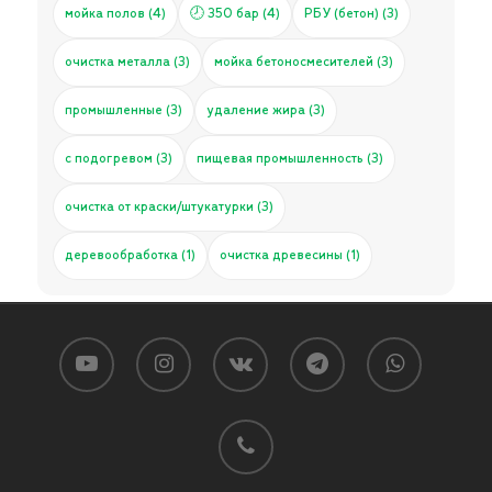
мойка полов (4)
🕗 350 бар (4)
РБУ (бетон) (3)
очистка металла (3)
мойка бетоносмесителей (3)
промышленные (3)
удаление жира (3)
с подогревом (3)
пищевая промышленность (3)
очистка от краски/штукатурки (3)
деревообработка (1)
очистка древесины (1)
Подытог:
0
₽
Доставка (выберите город и способ доставки):
youtube
instagram
vk
telegram
whatsapp
СДЭК
Яндекс
Почта
ПЭК
КИТ
phone
Деловые Линии
Энергия