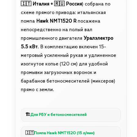
🇮🇹 Италия + 🇷🇺 Россия
) собрана по
схеме прямого привода: итальянская
помпа
Hawk NMT1520 R
посажена
непосредственно на полый вал
промышленного двигателя
Уралэлектро
5.5 кВт
. В комплектацию включен 15-
метровый усиленный рукав и удлиненное
изогнутое копье (120 см) для удобной
промывки загрузочных воронок и
барабанов бетоносмесителей (миксеров)
прямо с земли.
🏗️
Для РБУ и бетоносмесителей
🇮🇹
Помпа Hawk NMT1520 (15 л/мин)