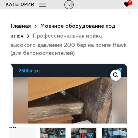
Skip
0
КАТЕГОРИИ
to
Список заказов 250bar.ru
Close
Cart
main
Главная
Моечное оборудование под
content
ключ
Профессиональная мойка
высокого давления 200 бар на помпе Hawk
(для бетоносмесителей)
3D