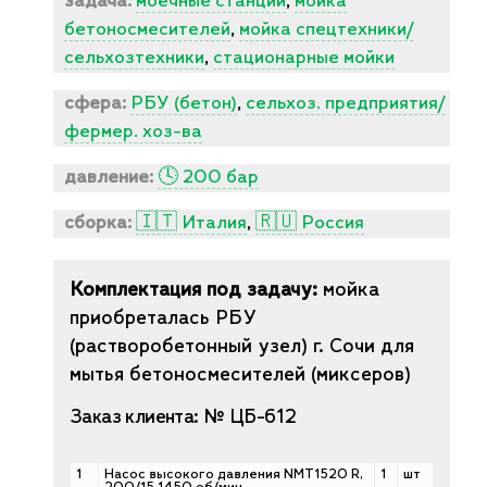
задача:
моечные станции
,
мойка
бетоносмесителей
,
мойка спецтехники/
сельхозтехники
,
стационарные мойки
сфера:
РБУ (бетон)
,
сельхоз. предприятия/
фермер. хоз-ва
давление:
🕓 200 бар
На видео может быть продемонстрирован
пример
сборка:
🇮🇹 Италия
,
🇷🇺 Россия
оборудования и комплектации
Комплектация под задачу:
мойка
приобреталась РБУ
(растворобетонный узел) г. Сочи для
мытья бетоносмесителей (миксеров)
Заказ клиента: № ЦБ-612
1
Насос высокого давления NMT1520 R,
1
шт