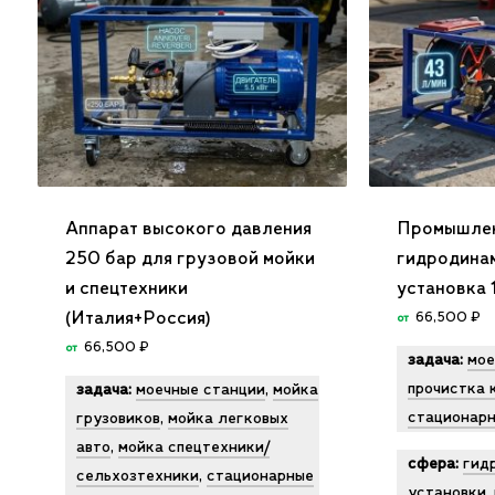
Аппарат высокого давления
Промышле
250 бар для грузовой мойки
гидродина
и спецтехники
установка 
(Италия+Россия)
66,500
₽
от
66,500
₽
от
задача:
мое
прочистка 
задача:
моечные станции
,
мойка
стационарн
грузовиков
,
мойка легковых
авто
,
мойка спецтехники/
сфера:
гид
сельхозтехники
,
стационарные
установки
,