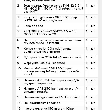
200/15 1450 об/мин
2
Э/двигатель Уралэлектро IMM 112 5,5
1
шт
кВт, 400 В — 50 Гц, 1410 об/мин, полый
вал (NMT)
3
Регулятор давления VRT3 280 бар
1
шт
G3/8F 40 л/мин, с м/выкл
4
Рама для авд
1
шт
5
РВД DKF ДУ6 (кл27) М22х1.5 — 15
1
шт
000 2SN 350 атм СО
6
Пистолет распылительный в/давления
1
шт
MV 925 M22X1,5 Италия
7
Копье литое L=120 cm,1/4внеш,
1
шт
оцинк.сталь (изогнутое)
8
Ф/держатель M114 1/4 н/сталь черный
1
шт
9
Форсунка 25050 Tecomec
1
шт
10
Муфта-байонет ARS 350 (нерж.
3
шт
сталь)- выход 1/4 внутренняя резьба
Китай
11
Ниппель ARS 250 bar нерж.сталь 1/4
1
шт
внутренняя резьба
12
Ниппель ARS 250 bar нерж.сталь 1/4
1
шт
внешняя резьба
13
Пенная насадка аналог LS 3 Premium
1
шт
14
Пенокомплект Tecomec
1
шт
15
Фильтр очистки 150 micron, 10bar,
1
шт