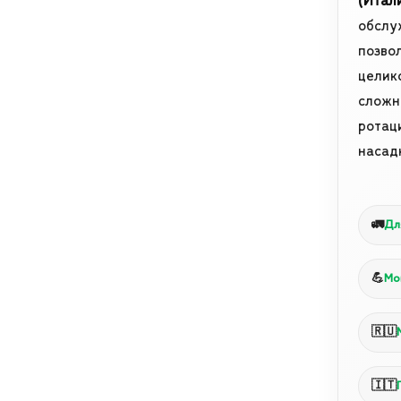
(Итал
обслу
позво
целик
сложн
ротац
насад
🚛
Дл
💪
Мо
🇷🇺
🇮🇹