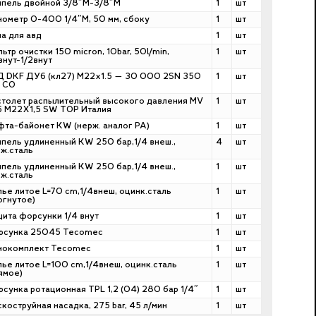
пель двойной 3/8″М-3/8″М
1
шт
ометр 0-400 1/4″M, 50 мм, сбоку
1
шт
а для авд
1
шт
ьтр очистки 150 micron, 10bar, 50l/min,
1
шт
внут-1/2внут
 DKF ДУ6 (кл27) М22х1.5 — 30 000 2SN 350
1
шт
 СО
толет распылительный высокого давления MV
1
шт
 M22X1,5 SW TOP Италия
та-байонет KW (нерж. аналог РА)
1
шт
пель удлиненный KW 250 бар,1/4 внеш.,
4
шт
ж.сталь
пель удлиненный KW 250 бар,1/4 внеш.,
1
шт
ж.сталь
ье литое L=70 cm,1/4внеш, оцинк.сталь
1
шт
огнутое)
ита форсунки 1/4 внут
1
шт
рсунка 25045 Tecomec
1
шт
нокомплект Tecomec
1
шт
ье литое L=100 cm,1/4внеш, оцинк.сталь
1
шт
ямое)
сунка ротационная TPL 1,2 (04) 280 бар 1/4″
1
шт
коструйная насадка, 275 bar, 45 л/мин
1
шт