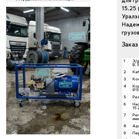
для гр
15.25 
Уралэл
Надеж
грузо
Заказ
1
Э/д
В, 
2
Каб
3
Кон
4
Ко
IP5
5
Рел
6
Нас
15.
7
Рег
мин
8
Ада
9
Пер