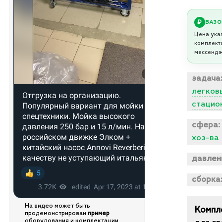
БАЗО
Цена ука
комплект
мессендж
задача
легков
стацио
сфера:
хоз-ва
давлен
сборка
На видео может быть
Компл
продемонстрирован
пример
оборудования и комплектации