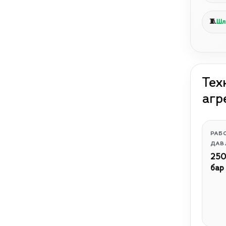
🧵
Шл
Тех
агр
РАБ
ДАВ
250
бар