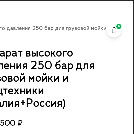
зов 250bar.ru
Close
Cart
0
го давления 250 бар для грузовой мойки и
арат высокого
ления 250 бар для
зовой мойки и
цтехники
алия+Россия)
,500
₽