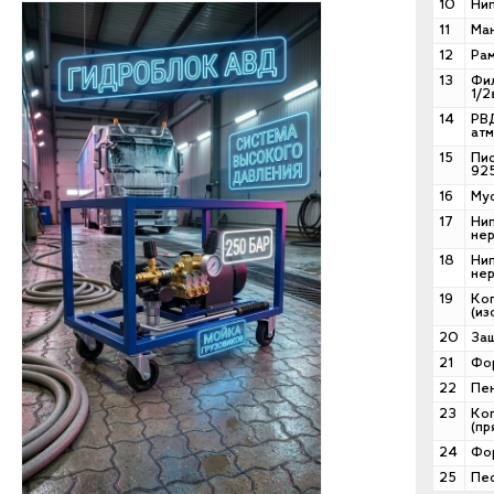
10
Нип
11
Ман
12
Рам
13
Фил
1/2
14
РВД
атм
15
Пис
925
16
Муф
17
Нип
нер
18
Нип
нер
19
Коп
(из
20
Защ
21
Фо
22
Пе
23
Коп
(пр
24
Фор
25
Пес