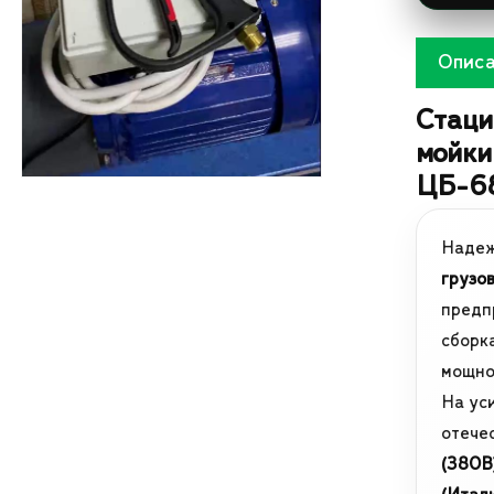
Опис
Стаци
мойки
ЦБ-68
Наде
грузо
предп
сборк
мощно
На ус
отече
(380В