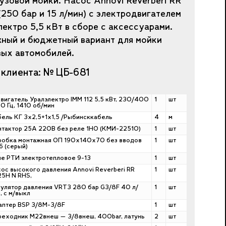
узовой мойки. Насос Annovi Reverberi RR
(250 бар и 15 л/мин) с электродвигателем
ектро 5,5 кВт в сборе с аксессуарами.
ный и бюджетный вариант для мойки
вых автомобилей.
 клиента: № ЦБ-681
вигатель Уралэлектро IMM 112 5,5 кВт, 230/400
1
шт
50 Гц, 1410 об/мин
ель КГ 3х2,5+1х1,5 /Рыбинсккабель
4
м
тактор 25А 220В без реле 1НО (КМИ-22510)
1
шт
робка монтажная ОП 190х140х70 без вводов
1
шт
6 (серый)
е РТИ электротепловое 9-13
1
шт
ос высокого давления Annovi Reverberi RR
1
шт
25H N RHS,
улятор давления VRT3 280 бар G3/8F 40 л/
1
шт
, с м/выкл
птер BSP 3/8M-3/8F
1
шт
еходник М22внеш — 3/8внеш, 400bar, латунь
2
шт