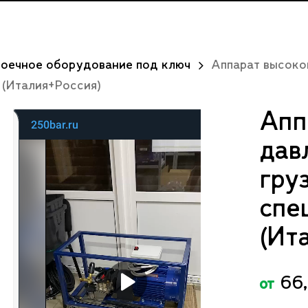
Список зака
оечное оборудование под ключ
Аппарат высоко
 (Италия+Россия)
Апп
дав
гру
спе
(Ит
66
от