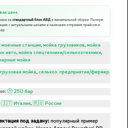
ВАЯ ЦЕНА
зана за
стандартный блок АВД
в минимальной сборке. Полную
ацию с актуальными ценами и наличием отправим прайсом в
ер.
:
моечные станции
,
мойка грузовиков
,
мойка
ых авто
,
мойка спецтехники/сельхозтехники
,
нарные мойки
грузовая мойка
,
сельхоз. предприятия/фермер.
ие:
🕒 250 бар
:
🇮🇹 Италия
,
🇷🇺 Россия
ектация под задачу:
популярный пример