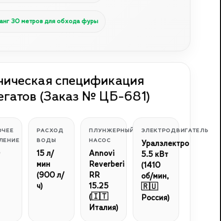
анг 30 метров для обхода фуры
ническая спецификация
егатов (Заказ № ЦБ-681)
ОЧЕЕ
РАСХОД
ПЛУНЖЕРНЫЙ
ЭЛЕКТРОДВИГАТЕЛЬ
ЛЕНИЕ
ВОДЫ
НАСОС
Уралэлектро
15 л/
Annovi
5.5 кВт
мин
Reverberi
(1410
(900 л/
RR
об/мин,
ч)
15.25
🇷🇺
(🇮🇹
Россия)
Италия)