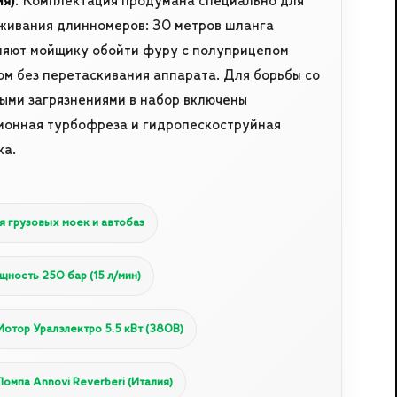
ия)
. Комплектация продумана специально для
живания длинномеров: 30 метров шланга
ляют мойщику обойти фуру с полуприцепом
ом без перетаскивания аппарата. Для борьбы со
ыми загрязнениями в набор включены
ионная турбофреза и гидропескоструйная
ка.
я грузовых моек и автобаз
щность 250 бар (15 л/мин)
Мотор Уралэлектро 5.5 кВт (380В)
Помпа Annovi Reverberi (Италия)