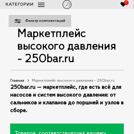
Skip
0
КАТЕГОРИИ
Закры
to
Список заказов 250bar.ru
Close
Фильт
Cart
main
Фильтр комплектаций
content
Маркетплейс
высокого давления
- 250bar.ru
Главная
Маркетплейс высокого давления - 250bar.ru
250bar.ru — маркетплейс, где есть всё для
насосов и систем высокого давления: от
сальников и клапанов до поршней и узлов в
сборе.
Товаров, соответствующих вашему