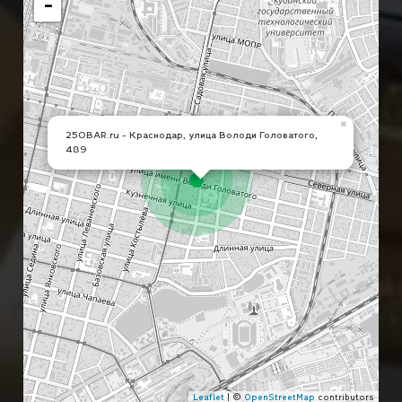
−
×
250BAR.ru - Краснодар, улица Володи Головатого,
489
Leaflet
| ©
OpenStreetMap
contributors