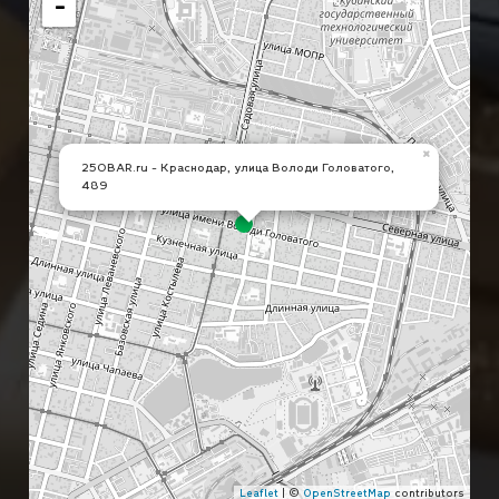
−
×
250BAR.ru - Краснодар, улица Володи Головатого,
489
Leaflet
| ©
OpenStreetMap
contributors