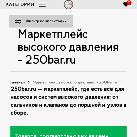
Skip
0
КАТЕГОРИИ
Закры
to
Список заказов 250bar.ru
Close
Фильт
Cart
main
Фильтр комплектаций
content
Маркетплейс
высокого давления
- 250bar.ru
Главная
Маркетплейс высокого давления - 250bar.ru
250bar.ru — маркетплейс, где есть всё для
насосов и систем высокого давления: от
сальников и клапанов до поршней и узлов в
сборе.
Товаров, соответствующих вашему